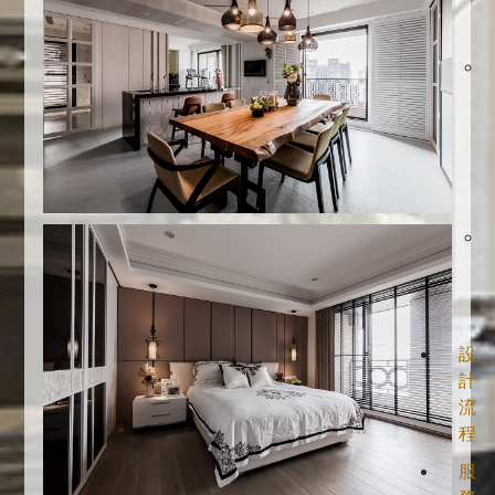
設
計
流
程
服