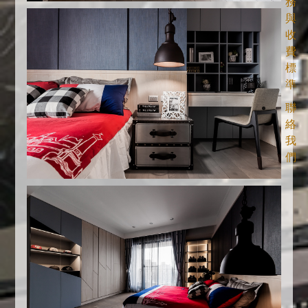
務
與
收
費
標
準
聯
絡
我
們