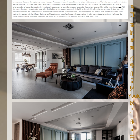
首
頁
關
於
易
向
得
獎
作
品
與
Yout
影
片
作
品
集