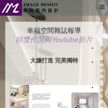
幸福空間雜誌報導
得獎作品與Youtube影片
首
頁
大膽打造 完美獨特
關
於
易
向
+
得
獎
作
品