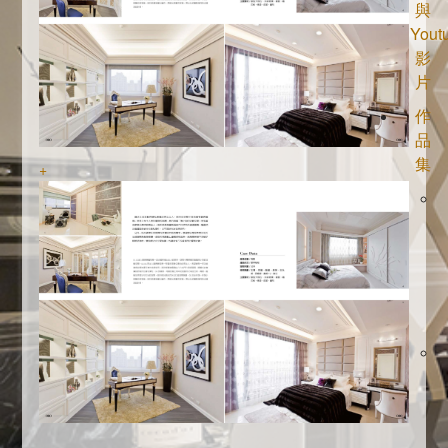
與
Yout
影
片
作
品
集
+