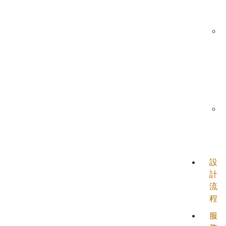
如此美好
一曲大調
一品
設
計
流
時尚英倫
程
服