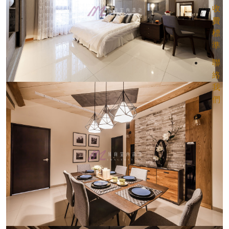
收
費
標
準
聯
絡
我
們