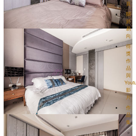
頁
關
於
易
向
得
獎
作
品
與
Yout
影
片
作
品
集