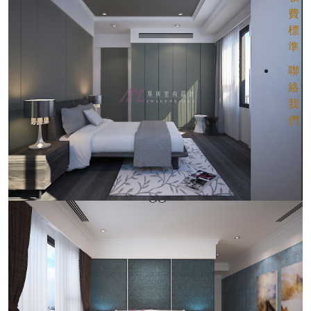
費
標
準
聯
絡
我
們