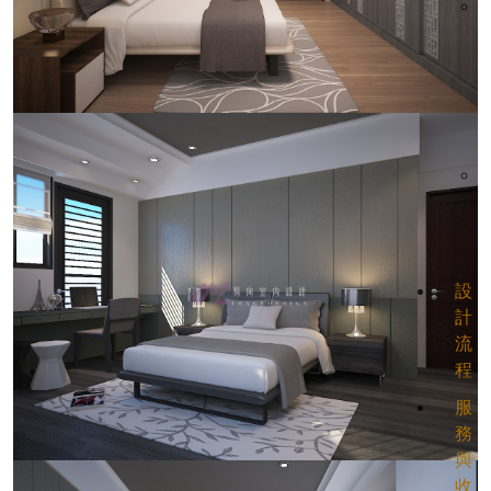
設
計
流
程
服
務
與
收