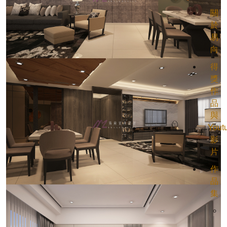
關
於
易
向
得
獎
作
品
與
Yout
影
片
作
品
集