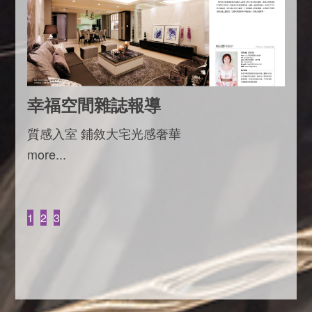
幸福空間雜誌報導
質感入室 鋪敘大宅光感奢華
more...
1
2
3