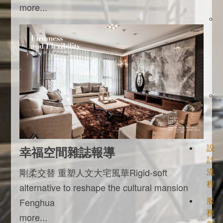
more...
設
幸福空間雜誌報導
計
剛柔交替 重塑人文大宅風華Rigid-soft
流
程
alternative to reshape the cultural mansion
服
Fenghua
務
more...