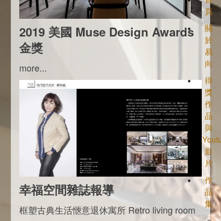
頁
關
2019 美國 Muse Design Awards
於
金獎
易
向
more...
得
獎
作
品
與
Yout
影
片
作
幸福空間雜誌報導
品
集
框塑古典生活愜意退休寓所 Retro living room