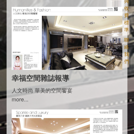
與
收
費
標
準
聯
絡
我
們
幸福空間雜誌報導
人文時尚 華美的空間饗宴
more...